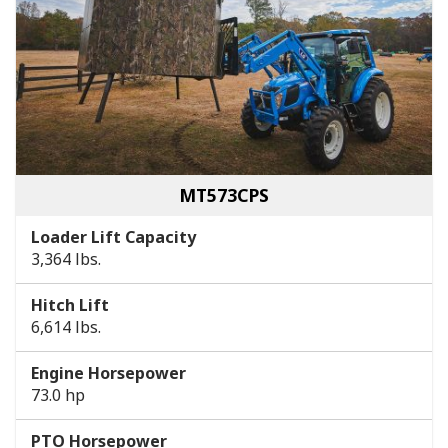
MT573CPS
Loader Lift Capacity
3,364 lbs.
Hitch Lift
6,614 lbs.
Engine Horsepower
73.0 hp
PTO Horsepower